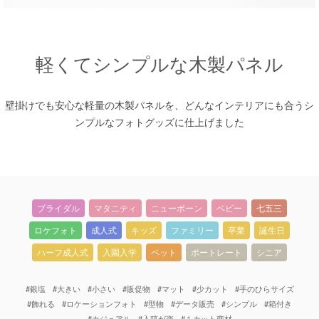
軽くてシンプルな木製パネル
壁掛けでも安心な軽量の木製パネルを、どんなインテリアにも合うシ
ンプルなフォトグッズに仕上げました
ブライダル
マタニティ
ニューボーン
ベビー
七五三
ロケフォト
成人式
キッズ
ファミリー
卒業
誕生日
ハーフ成人式
入園入学
ペット
ポートレート
シニア
#銀塩
#大きい
#小さい
#販促物
#マット
#少カット
#手のひらサイズ
#飾れる
#ロケーションフォト
#型物
#データ販売
#シンプル
#箱付き
#カジュアル
#入稿が楽
#１カット商材