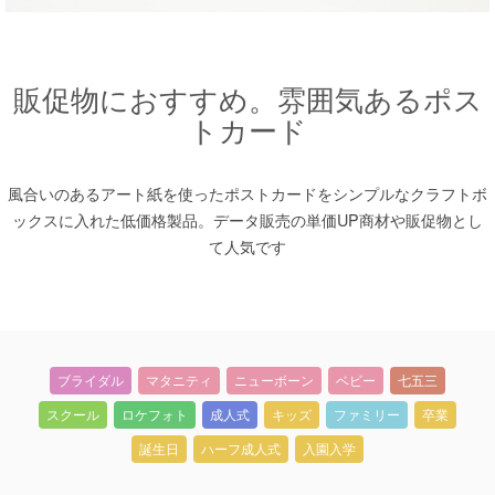
販促物におすすめ。雰囲気あるポス
トカード
風合いのあるアート紙を使ったポストカードをシンプルなクラフトボ
ックスに入れた低価格製品。データ販売の単価UP商材や販促物とし
て人気です
ブライダル
マタニティ
ニューボーン
ベビー
七五三
スクール
ロケフォト
成人式
キッズ
ファミリー
卒業
誕生日
ハーフ成人式
入園入学