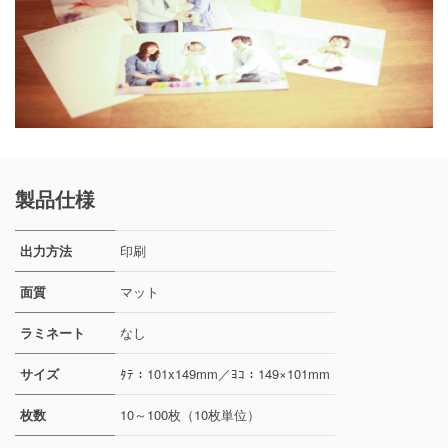
製品仕様
出力方法
印刷
面質
マット
ラミネート
なし
サイズ
ﾀﾃ：101x149mm／ﾖｺ：149×101mm
枚数
10～100枚（10枚単位）