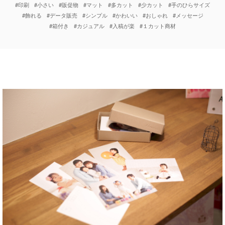
#印刷
#小さい
#販促物
#マット
#多カット
#少カット
#手のひらサイズ
#飾れる
#データ販売
#シンプル
#かわいい
#おしゃれ
#メッセージ
#箱付き
#カジュアル
#入稿が楽
#１カット商材