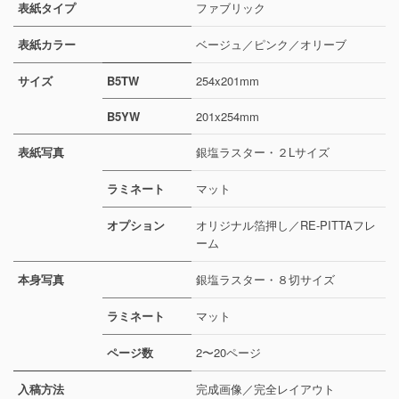
表紙タイプ
ファブリック
表紙カラー
ベージュ／ピンク／オリーブ
サイズ
B5TW
254x201mm
B5YW
201x254mm
表紙写真
銀塩ラスター・２Lサイズ
ラミネート
マット
オプション
オリジナル箔押し／RE-PITTAフレ
ーム
本身写真
銀塩ラスター・８切サイズ
ラミネート
マット
ページ数
2〜20ページ
入稿方法
完成画像／完全レイアウト