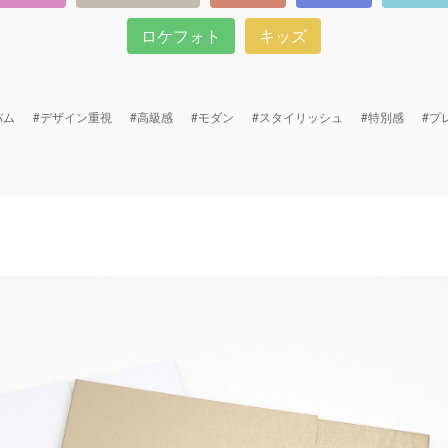
ロケフォト
キッズ
バム
#デザイン重視
#高級感
#モダン
#スタイリッシュ
#特別感
#プ