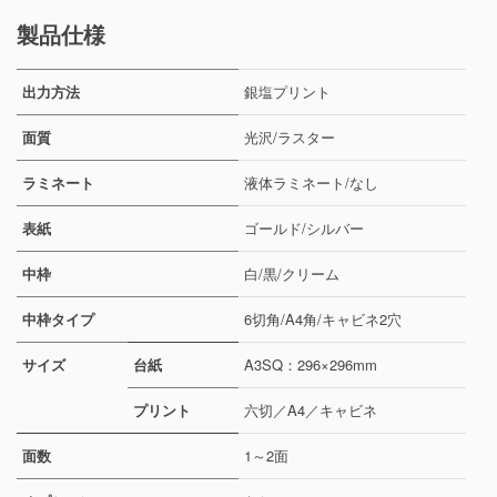
製品仕様
出力方法
銀塩プリント
面質
光沢/ラスター
ラミネート
液体ラミネート/なし
表紙
ゴールド/シルバー
中枠
白/黒/クリーム
中枠タイプ
6切角/A4角/キャビネ2穴
サイズ
台紙
A3SQ：296×296mm
プリント
六切／A4／キャビネ
面数
1～2面