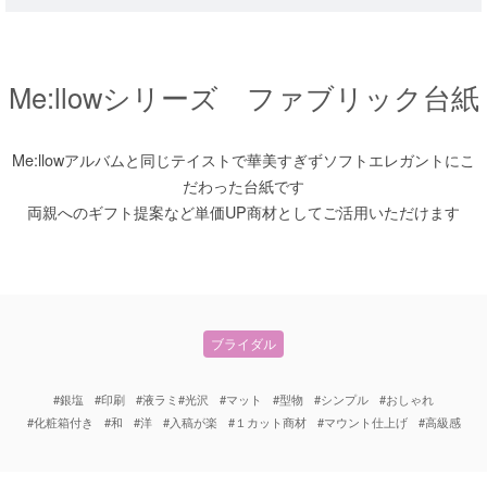
Me:llowシリーズ ファブリック台紙
Me:llowアルバムと同じテイストで華美すぎずソフトエレガントにこ
だわった台紙です
両親へのギフト提案など単価UP商材としてご活用いただけます
ブライダル
#銀塩
#印刷
#液ラミ#光沢
#マット
#型物
#シンプル
#おしゃれ
#化粧箱付き
#和
#洋
#入稿が楽
#１カット商材
#マウント仕上げ
#高級感