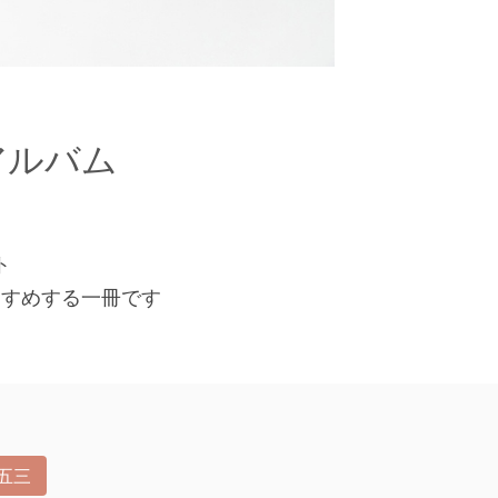
アルバム
ト
すすめする一冊です
五三