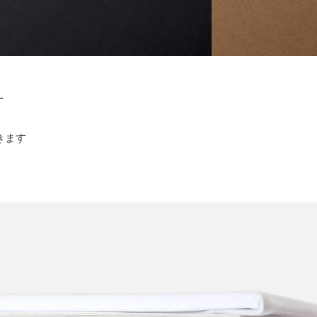
す
きます