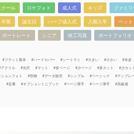
スクール
ロケフォト
成人式
キッズ
ファミリ
卒業
誕生日
ハーフ成人式
入園入学
ペット
ポートレート
シニア
竣工写真
ポートフォリオ
#フラット製本
#ハードカバー
#シートラミ
#大きい
#小さい
#本皮
#アクリル
#光沢
#マット
#多ページ
#少ページ
#多カット
#少カッ
ーションフォト
#型物
#データ販売
#シンプル
#ベーシック
#テンプレ
#定番
#オプションミニブック
#ページ厚手
#ページ薄手
#高級感