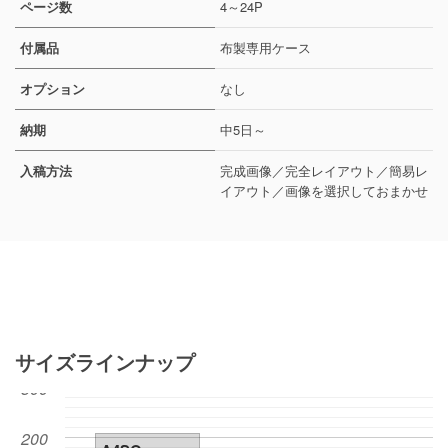
ページ数
4～24P
付属品
布製専用ケース
オプション
なし
納期
中5日～
入稿方法
完成画像／完全レイアウト／簡易レ
イアウト／画像を選択しておまかせ
サイズラインナップ