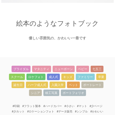
絵本のようなフォトブック
優しい雰囲気の、かわいい一冊です
ブライダル
マタニティ
ニューボーン
ベビー
七五三
スクール
ロケフォト
成人式
キッズ
ファミリー
卒業
誕生日
ハーフ成人式
入園入学
ペット
ポートレート
シニア
竣工写真
ポートフォリオ
#印刷
#フラット製本
#ハードカバー
#小さい
#マット
#少ページ
#少カット
#ロケーションフォト
#データ販売
#シンプル
#かわいい