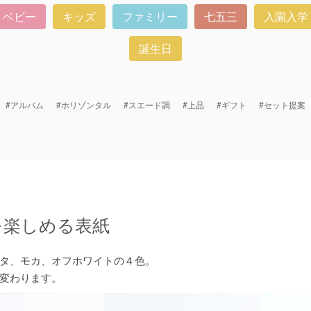
ベビー
キッズ
ファミリー
七五三
入園入学
誕生日
#アルバム
#ホリゾンタル
#スエード調
#上品
#ギフト
#セット提案
を楽しめる表紙
タ、モカ、オフホワイトの４色。
変わります。