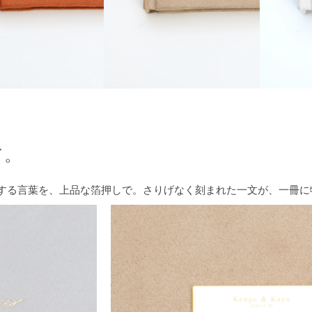
て。
の日“を意味する言葉を、上品な箔押しで。さりげなく刻まれた一文が、一