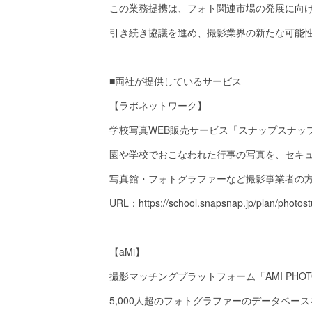
この業務提携は、フォト関連市場の発展に向
引き続き協議を進め、撮影業界の新たな可能
■両社が提供しているサービス
【ラボネットワーク】
学校写真WEB販売サービス「スナップスナッ
園や学校でおこなわれた行事の写真を、セキュ
写真館・フォトグラファーなど撮影事業者の
URL：https://school.snapsnap.jp/plan/photost
【aMi】
撮影マッチングプラットフォーム「AMI PHO
5,000人超のフォトグラファーのデータベ