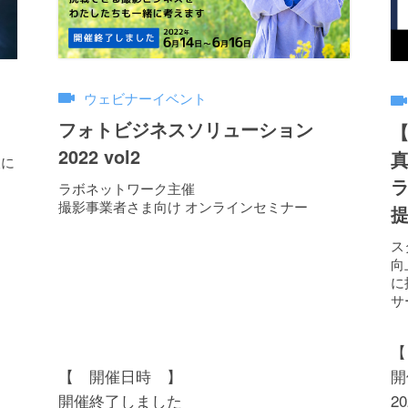
ウェビナーイベント
フォトビジネスソリューション
【
2022 vol2
人に
ラボネットワーク主催
撮影事業者さま向け オンラインセミナー
ス
向
に
サ
【
【 開催日時 】
開
開催終了しました
2