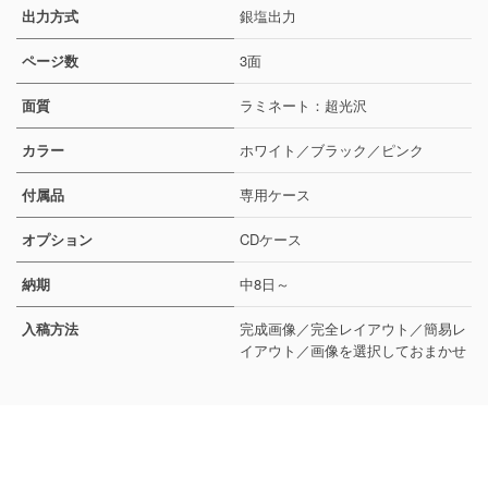
出力方式
銀塩出力
ページ数
3面
面質
ラミネート：超光沢
カラー
ホワイト／ブラック／ピンク
付属品
専用ケース
オプション
CDケース
納期
中8日～
入稿方法
完成画像／完全レイアウト／簡易レ
イアウト／画像を選択しておまかせ