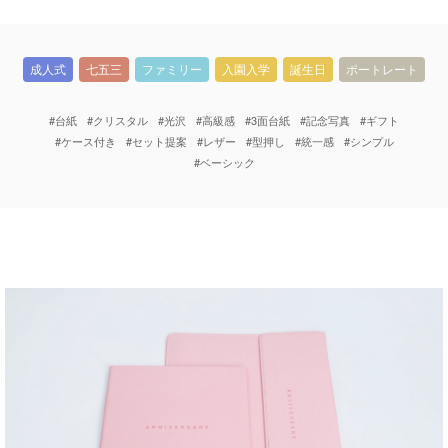
成人式
七五三
ファミリー
入園入学
誕生日
ポートレート
#台紙
#クリスタル
#光沢
#高級感
#3面台紙
#記念写真
#ギフト
#ケース付き
#セット提案
#レザー
#型押し
#統一感
#シンプル
#ベーシック