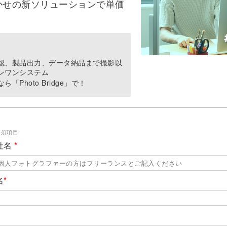
かせの新ソリューションで単価
認、製品出力、データ納品まで撮影以
ンワンシステム
Photo Bridge」で！
必須項目
社名
*
名
*