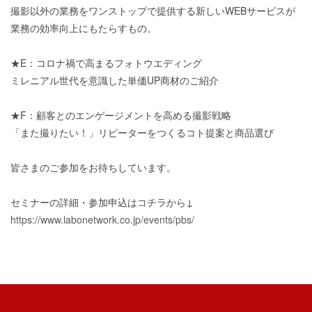
撮影以外の業務をワンストップで提供する新しいWEBサービスが
業務の効率向上にもたらすもの。
★E：コロナ禍で高まるフォトウエディング
ミレニアル世代を意識した単価UP商材のご紹介
★F：顧客とのエンゲージメントを高める撮影戦略
「また撮りたい！」リピーターをつくるコト提案と商品選び
皆さまのご参加をお待ちしています。
セミナーの詳細・参加申込はコチラから↓
https://www.labonetwork.co.jp/events/pbs/