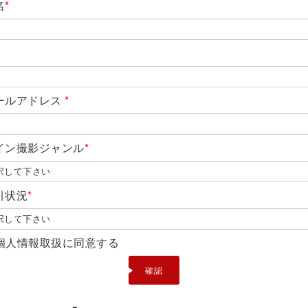
名
*
ールアドレス
*
イン撮影ジャンル
*
引状況
*
個人情報取扱に同意する