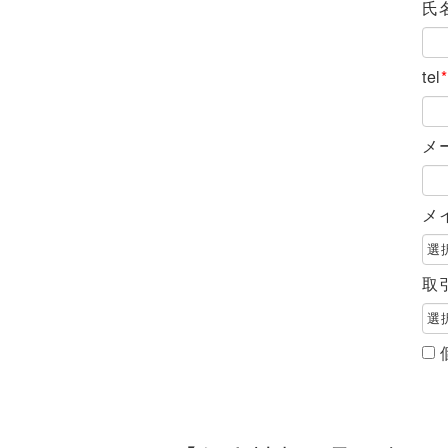
氏
tel
*
メ
メ
取