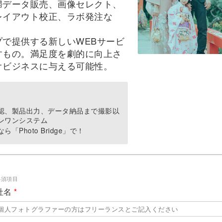
婦データ販売、画像セレクト、
レイアウト校正、ラボ発注な
で提供する新しいWEBサービ
すもの。満足度を劇的に向上さ
オビジネスに与える可能性。
認、製品出力、データ納品まで撮影以
ンワンシステム
Photo Bridge」で！
必須項目
社名
*