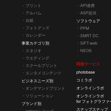
プリント
API連携
アルバム
ASP提供
台紙
ソフトウェア
フォトグッズ
PPM
カレンダー
SMRT DC
事業カテゴリ別
SIFT-web
スタジオ
NEOS
ウエディング
関連サービス
スクールプリント
photobase
エンタメコンテンツ
コミラボ
ビジネスニーズ別
オンラインラボ
オンデマンドプリント
ソリューション
オンラインラボ
for フォトグラファ
ブランド別
スナップスナップ
cotowaシリーズ