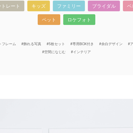
ートレート
キッズ
ファミリー
ブライダル
ベ
ペット
ロケフォト
トフレーム
#飾れる写真
#5枚セット
#専用BOX付き
#余白デザイン
#
#空間になじむ
#インテリア