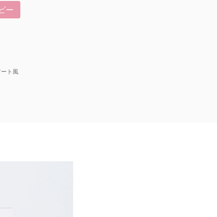
ビー
アート風