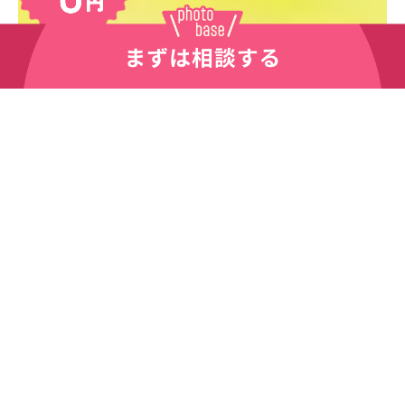
こんなお悩みありませんか？
季節行事がない
新規顧客が
時期の集客が
増えない
難しい
スタジオだけでの集客
閑散期に集客する方法
に限界を感じる。新規
がない。特別な機会が
顧客が来てくれるきっ
ない限りスタジオ撮影